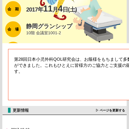
11
4
2017年
月
日(土)
会 期
静岡グランシップ
会 場
10階 会議室1001-2
漆原 直人
会 長
静岡県立こども病院小児外科
第28回日本小児外科QOL研究会は、お蔭様をもちまして
ができました。これもひとえに皆様方のご協力とご支援の
す。
▊
更新情報
▷ ページを更新する