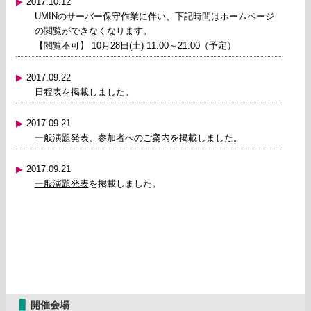
▶
2017.10.12
UMINのサーバー保守作業に伴い、下記時間はホームページ
の閲覧ができなくなります。
【閲覧不可】 10月28日(土) 11:00～21:00（予定）
▶
2017.09.22
日程表
を掲載しました。
▶
2017.09.21
一般演題発表
、
参加者へのご案内
を掲載しました。
▶
2017.09.21
一般演題発表
を掲載しました。
▶
2017.08.24
演題募集
を終了しました。ご登録ありがとうございました。
▶
2017.08.15
演題募集
を8月22日(火)まで延長しました。
▊
開催会場
▶
2017.06.16