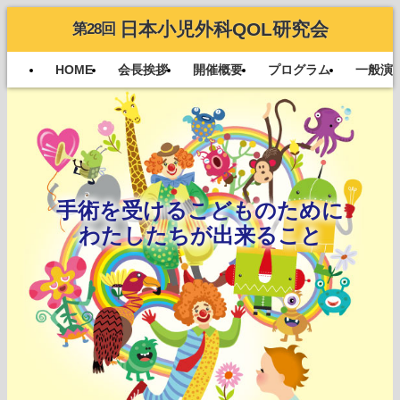
日本小児外科QOL研究会
第28回
HOME
会長挨拶
開催概要
プログラム
一般演
手術を受けるこどものために
わたしたちが出来ること